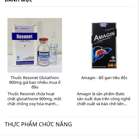
Thuốc Resonet Glutathion
Amagin - Bổ gan tiêu độc
900mg giá bao nhiêu mua ở
đâu
Thuốc Resonet chứa hoạt
Amagin là sản phẩm được
chất glutathione 900mg, một
sản xuất dựa trên công nghệ
chất chống oxy hóa mạnh
chiết xuất và bào chế tiên
mẽ được tìm thấy trong cơ
tiến của Đức giúp sinh khả
thể. Glutathione đóng vai trò
dụng của sản phẩm ...
quan ...
THỰC PHẨM CHỨC NĂNG