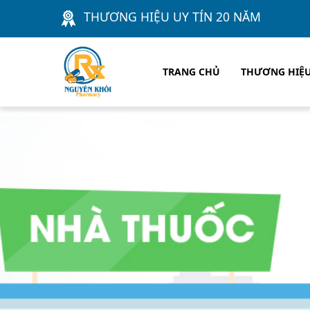
THƯƠNG HIỆU UY TÍN 20 NĂM
TRANG CHỦ
THƯƠNG HIỆ