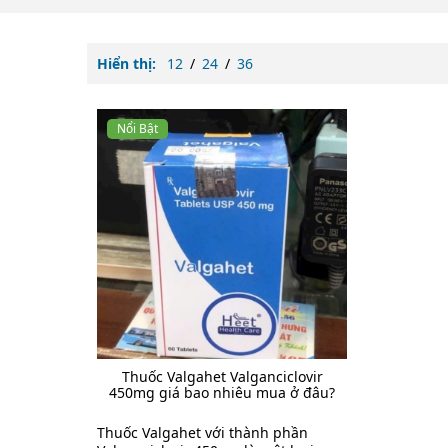
Hiển thị:
12
/
24
/
36
Nổi Bật
Thuốc Valgahet Valganciclovir
450mg giá bao nhiêu mua ở đâu?
Thuốc Valgahet với thành phần