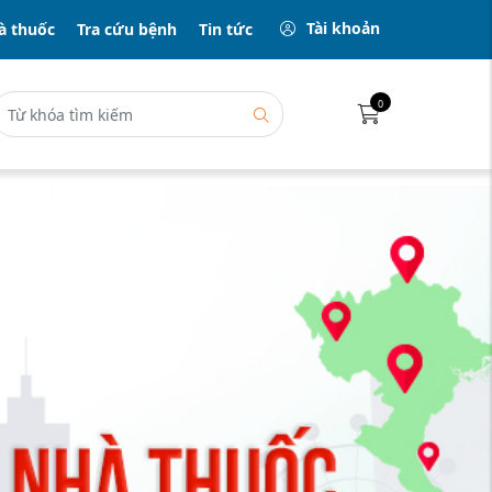
Tài khoản
à thuốc
Tra cứu bệnh
Tin tức
0