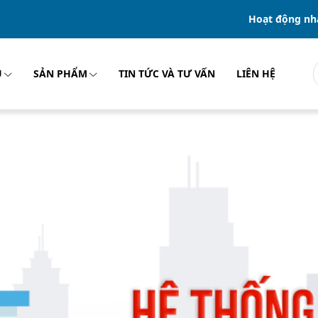
Hoạt động nh
U
SẢN PHẨM
TIN TỨC VÀ TƯ VẤN
LIÊN HỆ