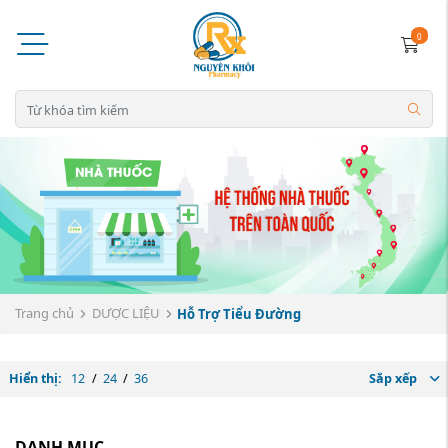
0
Trang chủ
DƯỢC LIỆU
Hỗ Trợ Tiểu Đường
Hiển thị:
12
/
24
/
36
Sắp xếp
DANH MỤC