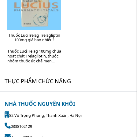
Thuốc LuciTrelag Trelagliptin
100mg giá bao nhiêu?
Thuốc LuciTrelag 100mg chứa
hoạt chất Trelagliptin, thuộc
nhóm thuốc ức chế men
Dipeptidyl Peptidase-4 (DPP-
4) dùng để hỗ trợ kiểm soát
đường huyết ...
THỰC PHẨM CHỨC NĂNG
NHÀ THUỐC NGUYÊN KHÔI
82 Vũ Trọng Phụng, Thanh Xuân, Hà Nội
0338102129