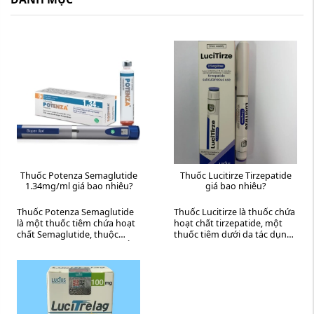
Thuốc Potenza Semaglutide
Thuốc Lucitirze Tirzepatide
1.34mg/ml giá bao nhiêu?
giá bao nhiêu?
Thuốc Potenza Semaglutide
Thuốc Lucitirze là thuốc chứa
là một thuốc tiêm chứa hoạt
hoạt chất tirzepatide, một
chất Semaglutide, thuộc
thuốc tiêm dưới da tác dụng
nhóm chất chủ vận thụ thể
kéo dài, được sử dụng 1 lần
GLP-1 (GLP-1 receptor
mỗi tuần để điều trị ...
agonist). Thuốc được sử ...