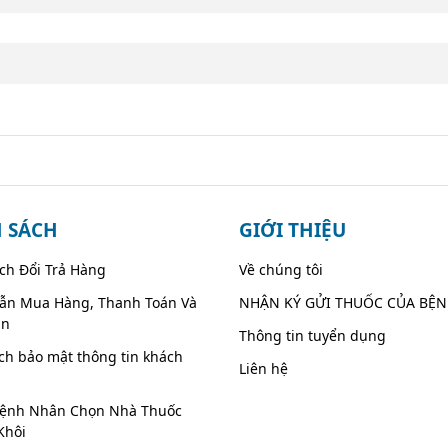
 SÁCH
GIỚI THIỆU
ch Đổi Trả Hàng
Về chúng tôi
ẫn Mua Hàng, Thanh Toán Và
NHẬN KÝ GỬI THUỐC CỦA BỆ
ận
Thông tin tuyển dụng
ch bảo mật thông tin khách
Liên hệ
Bệnh Nhân Chọn Nhà Thuốc
Khôi