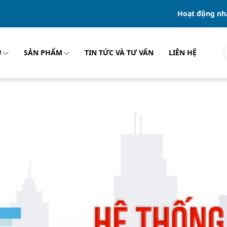
Hoạt động nh
U
SẢN PHẨM
TIN TỨC VÀ TƯ VẤN
LIÊN HỆ