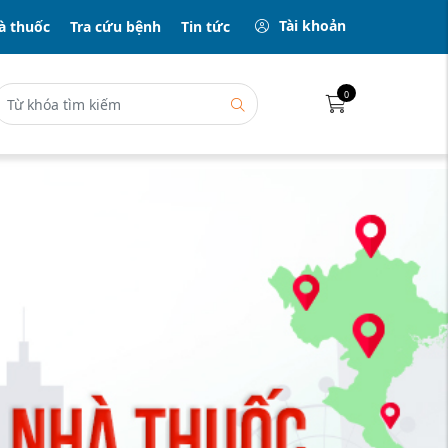
Tài khoản
à thuốc
Tra cứu bệnh
Tin tức
0