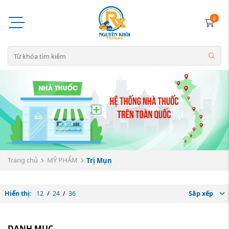
0
Trang chủ
MỸ PHẨM
Trị Mụn
Hiển thị:
12
/
24
/
36
Sắp xếp
DANH MỤC