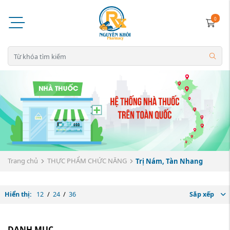
0
Trang chủ
THỰC PHẨM CHỨC NĂNG
Trị Nám, Tàn Nhang
Hiển thị:
12
/
24
/
36
Sắp xếp
DANH MỤC