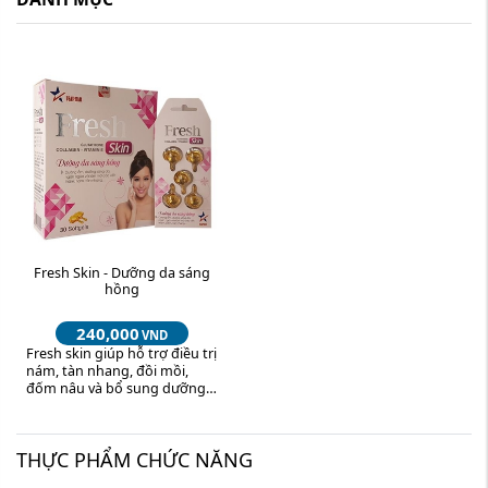
Fresh Skin - Dưỡng da sáng
hồng
240,000
VND
Fresh skin giúp hỗ trợ điều trị
nám, tàn nhang, đồi mồi,
đốm nâu và bổ sung dưỡng
chất tái tạo da, phục hồi hư
tổn, làm ...
THỰC PHẨM CHỨC NĂNG