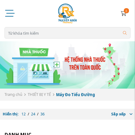
0
Trang chủ
THIẾT BỊ Y TẾ
Máy Đo Tiểu Đường
Hiển thị:
12
/
24
/
36
Sắp xếp
DANH MỤC