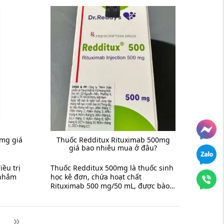
0mg giá
Thuốc Redditux Rituximab 500mg
giá bao nhiêu mua ở đâu?
ều trị
Thuốc Redditux 500mg là thuốc sinh
 nhắm
học kê đơn, chứa hoạt chất
Rituximab 500 mg/50 mL, được bào
ộc
chế dưới dạng dung dịch đậm đặc
để pha truyền tĩnh ...