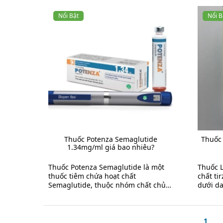
antagonist) dùng ...
thành, đ
Nổi Bật
Nổi B
Thuốc Potenza Semaglutide
Thuốc 
1.34mg/ml giá bao nhiêu?
Thuốc Potenza Semaglutide là một
Thuốc L
thuốc tiêm chứa hoạt chất
chất ti
Semaglutide, thuộc nhóm chất chủ
dưới da
vận thụ thể GLP-1 (GLP-1 receptor
dụng 1 
agonist). Thuốc được sử ...
1