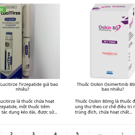
ặc biệt ở ...
ật
Lucitirze Tirzepatide giá bao
Thuốc Osikin Osimertinib 8
nhiêu?
bao nhiêu?
ucitirze là thuốc chứa hoạt
Thuốc Osikin 80mg là thuốc đi
rzepatide, một thuốc tiêm
ung thư theo cơ chế điều trị
 tác dụng kéo dài, được sử
trúng đích, chứa hoạt chất
lần mỗi tuần để điều trị ...
Osimertinib 80mg. Thuốc thu
nhóm ức chế ...
2
3
4
5
...