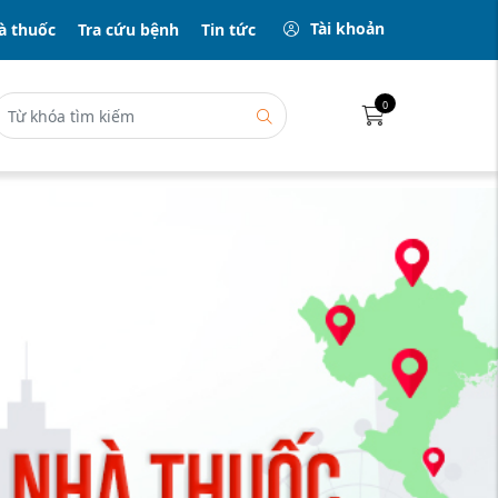
Tài khoản
à thuốc
Tra cứu bệnh
Tin tức
0