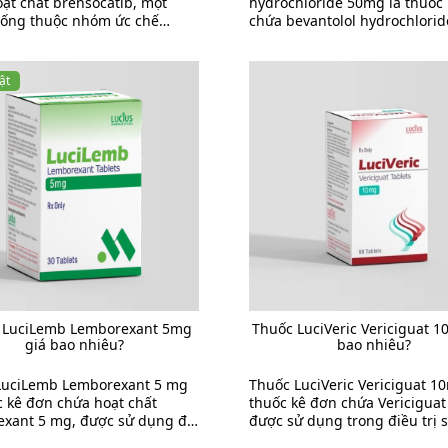
ạt chất brensocatib, một
hydrochloride 50mg là thuốc
uống thuộc nhóm ức chế
chứa bevantolol hydrochlorid
ipeptidyl peptidase-1 (DPP-1
mg, được sử dụng chủ yếu đ
epsin C). ...
trị tăng huyết áp (tăng ...
ật
 LuciLemb Lemborexant 5mg
Thuốc LuciVeric Vericiguat 1
giá bao nhiêu?
bao nhiêu?
LuciLemb Lemborexant 5 mg
Thuốc LuciVeric Vericiguat 1
c kê đơn chứa hoạt chất
thuốc kê đơn chứa Vericiguat
exant 5 mg, được sử dụng để
được sử dụng trong điều trị 
ị mất ngủ ở người trưởng
mạn có phân suất tống máu ..