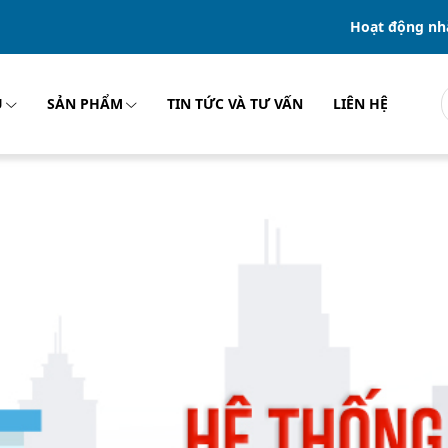
Hoạt động nh
U
SẢN PHẨM
TIN TỨC VÀ TƯ VẤN
LIÊN HỆ