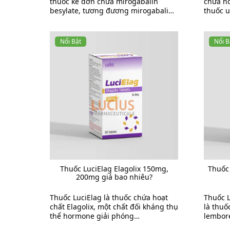
thuốc kê đơn chứa mirogabalin
chứa ho
besylate, tương đương mirogabalin
thuốc 
5mg mỗi viên. Đây là thuốc thuộc ...
enzym d
hay cath
Nổi Bật
Nổi B
Thuốc LuciElag Elagolix 150mg,
Thuốc
200mg giá bao nhiêu?
Thuốc LuciElag là thuốc chứa hoạt
Thuốc 
chất Elagolix, một chất đối kháng thụ
là thuố
thể hormone giải phóng
lembor
gonadotropin (GnRH receptor
điều tr