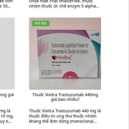
 kê đơn
chứa hoạt chất finasteride, thuộc
e 50
nhóm thuốc ức chế enzym 5-alpha
ể điều
reductase type II. Thuốc được sử
dụng chủ yếu để điều trị ...
Nổi Bật
0mg giá
Thuốc Vivitra Trastuzumab 440mg
giá bao nhiêu?
0mg là
Thuốc Vivitra Trastuzumab 440 mg là
 10 mg,
thuốc điều trị ung thư thuộc nhóm
suy tim
kháng thể đơn dòng (monoclonal
.
antibody), có hoạt chất ...