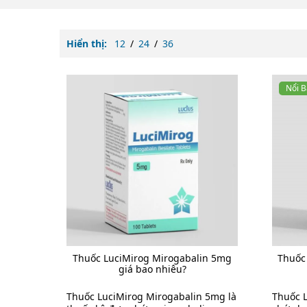
Hiển thị:
12
/
24
/
36
Nổi B
Thuốc LuciMirog Mirogabalin 5mg
Thuốc
giá bao nhiêu?
Thuốc LuciMirog Mirogabalin 5mg là
Thuốc L